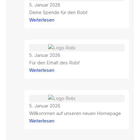
5. Januar 2026
Deine Spende für den Robi!
:
Weiterlesen
Deine
Spende
für
den
5. Januar 2026
Robi!
Für den Erhalt des Robi!
:
Weiterlesen
Für
den
Erhalt
des
5. Januar 2026
Robi!
Willkommen auf unseren neuen Homepage
:
Weiterlesen
Willkommen
auf