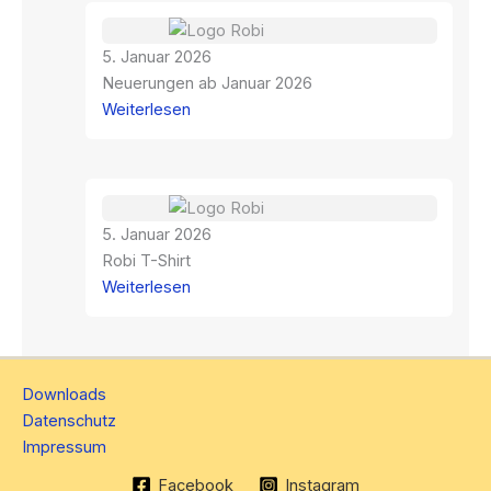
unseren
neuen
5. Januar 2026
Homepage
Neuerungen ab Januar 2026
:
Weiterlesen
Neuerungen
ab
Januar
2026
5. Januar 2026
Robi T-Shirt
:
Weiterlesen
Robi
T-
Shirt
Downloads
Datenschutz
Impressum
Facebook
Instagram