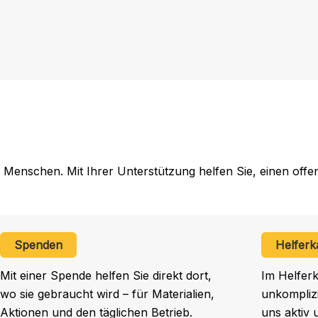
für
den
Robi!
 Menschen. Mit Ihrer Unterstützung helfen Sie, einen offe
Spenden
Helferk
Mit einer Spende helfen Sie direkt dort,
Im Helferk
wo sie gebraucht wird – für Materialien,
unkomplizi
Aktionen und den täglichen Betrieb.
uns aktiv 