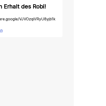
n Erhalt des Robi!
hare.google/VJVOzqiVRyU8yjb1k
:
en
Für
den
Erhalt
des
Robi!