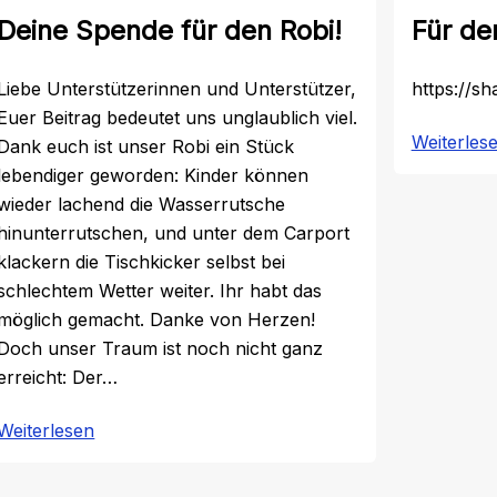
Deine Spende für den Robi!
Für de
Liebe Unterstützerinnen und Unterstützer,
https://s
Euer Beitrag bedeutet uns unglaublich viel.
Weiterles
Dank euch ist unser Robi ein Stück
lebendiger geworden: Kinder können
wieder lachend die Wasserrutsche
hinunterrutschen, und unter dem Carport
klackern die Tischkicker selbst bei
schlechtem Wetter weiter. Ihr habt das
möglich gemacht. Danke von Herzen!
Doch unser Traum ist noch nicht ganz
erreicht: Der…
:
Weiterlesen
Deine
Spende