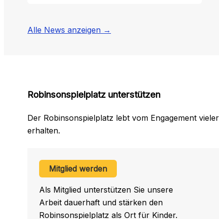
Robiweihingen
in
vollem
Alle News anzeigen →
Gange!
Robinsonspielplatz unterstützen
Der Robinsonspielplatz lebt vom Engagement vieler
erhalten.
Mitglied werden
Als Mitglied unterstützen Sie unsere
Arbeit dauerhaft und stärken den
Robinsonspielplatz als Ort für Kinder.